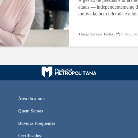
A gestão de pessoas é uma das
atuais — independentemente d
motivada, bem liderada e alinh
Thiago Saraiva Tostes
18 de julho
Área do aluno
Quem Somos
Dúvidas Frequentes
Certificados