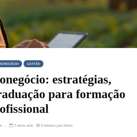
RONEGÓCIO
GESTÃO
negócio: estratégias,
graduação para formação
ofissional
Fernanda de Cássia Neves Esteca
3 meses atrás
6 minutos para leitura