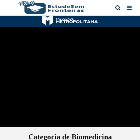
BIOLOGIA
BIOMEDICINA
Biologia Estética: Guia Completo
sobre Carreira, Mercado de
Trabalho e Pós-Graduação na
Área da Estética Científica
Jose Antônio Alves Junior
6 meses atrás
Categoria de Biomedicina