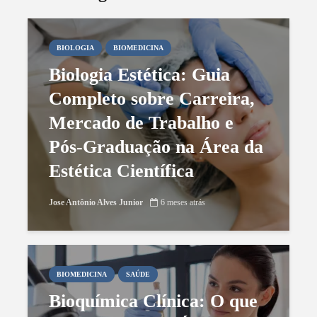
BIOMEDICINA
SAÚDE
BIOLOGIA
BIOMEDICINA
Bioquímica Clínica: O que é e
Biologia Estética: Guia
Profissão na Área
Completo sobre Carreira,
Jose Antônio Alves Junior
Mercado de Trabalho e
25 de julho de 2025
Pós-Graduação na Área da
Estética Científica
Jose Antônio Alves Junior
6 meses atrás
BIOMEDICINA
CARREIRA
ESTÉTICA
SAÚDE
BIOMEDICINA
SAÚDE
Biomedicina Estética: Carreira,
Bioquímica Clínica: O que
Habilitações e Pós-Graduação