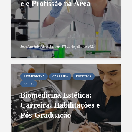
é e Profissão na Área
Prof. Ms. Orlando A. Cabrera
22 de novembro de 2024
Jose Antônio Alves Junior
25 de julho de 2025
BIOMEDICINA
CARREIRA
ESTÉTICA
SAÚDE
Biomedicina Estética:
Carreira, Habilitações e
Pós-Graduação