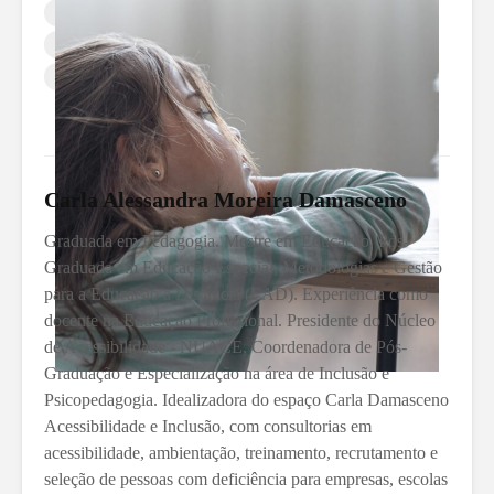
Ludicidade na Educação Infantil
Métodos de Ensino Lúdico
Psicologia Desenvolvimento
Carla Alessandra Moreira Damasceno
Graduada em Pedagogia. Mestre em Educação. Pós-
Graduada em Educação Especial, Metodologias e Gestão
para a Educação a Distância (EAD). Experiência como
docente na Educação Profissional. Presidente do Núcleo
de Acessibilidade - NUACE, Coordenadora de Pós-
Graduação e Especialização na área de Inclusão e
Psicopedagogia. Idealizadora do espaço Carla Damasceno
Acessibilidade e Inclusão, com consultorias em
acessibilidade, ambientação, treinamento, recrutamento e
seleção de pessoas com deficiência para empresas, escolas