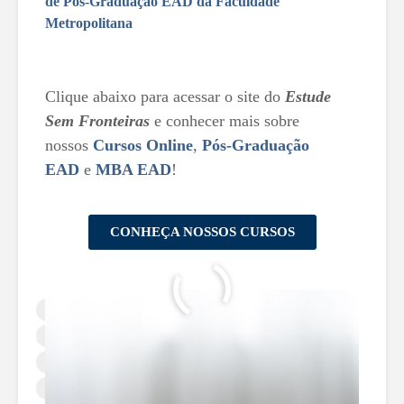
de Pós-Graduação EAD da Faculdade
Metropolitana
Clique abaixo para acessar o site do
Estude
Sem Fronteiras
e conhecer mais sobre
nossos
Cursos Online
,
Pós-Graduação
EAD
e
MBA EAD
!
CONHEÇA NOSSOS CURSOS
Aprendizado Lúdico
Comportamento Infantil
Crescimento Infantil
Desenvolvimento Cognitivo Infantil
Desenvolvimento da Criatividade