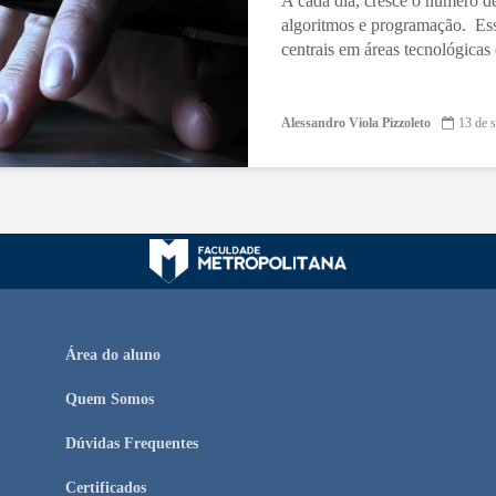
A cada dia, cresce o número d
algoritmos e programação. Esse
centrais em áreas tecnológicas
Alessandro Viola Pizzoleto
13 de 
Área do aluno
Quem Somos
Dúvidas Frequentes
Certificados