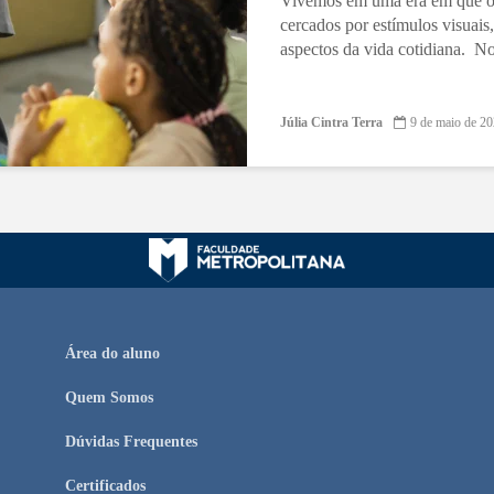
Vivemos em uma era em que os 
cercados por estímulos visuais
aspectos da vida cotidiana. No
Júlia Cintra Terra
9 de maio de 2
Área do aluno
Quem Somos
Dúvidas Frequentes
Certificados