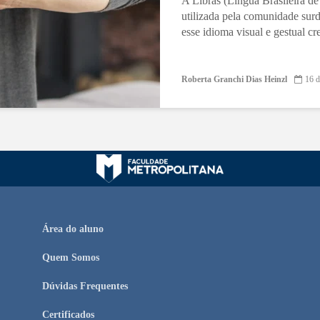
A Libras (Língua Brasileira de
utilizada pela comunidade surd
esse idioma visual e gestual cr
Roberta Granchi Dias Heinzl
16 d
Área do aluno
Quem Somos
Dúvidas Frequentes
Certificados