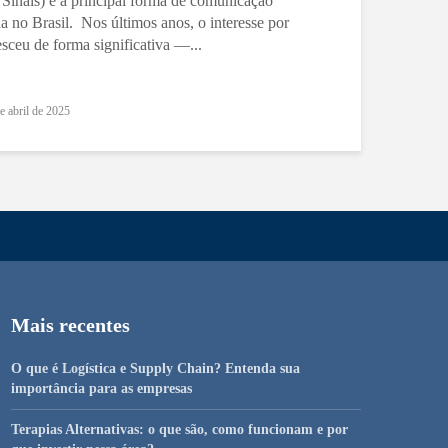
 Sinais) é a principal forma de comunicação
a no Brasil. Nos últimos anos, o interesse por
esceu de forma significativa —...
e abril de 2025
Mais recentes
O que é Logística e Supply Chain? Entenda sua
importância para as empresas
Terapias Alternativas: o que são, como funcionam e por