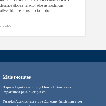
ando um espaço cada vez mais estratégico nas
s desafios globais relacionados às mudanças
odiversidade e ao uso racional dos...
o de 2025
Mais recentes
O que é Logística e Supply Chain? Entenda sua
importância para as empresas
Terapias Alternativas: o que são, como funcionam e por