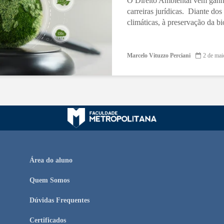
O Direito Ambiental vem ganh
carreiras jurídicas. Diante do
climáticas, à preservação da bi
Marcelo Vituzzo Perciani
2 de mai
Área do aluno
Quem Somos
Dúvidas Frequentes
Certificados