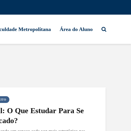
culdade Metropolitana
Área do Aluno
EITO
l: O Que Estudar Para Se
cado?