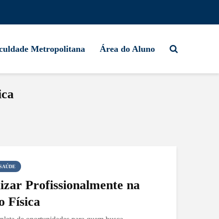
culdade Metropolitana
Área do Aluno
ica
SAÚDE
izar Profissionalmente na
 Física