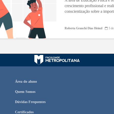
A área de Educação Física é r
crescimento profissional e re
conscientização sobre a import
Roberta Granchi Dias Heinzl
5 de
Área do aluno
Quem Somos
Dúvidas Frequentes
Certificados