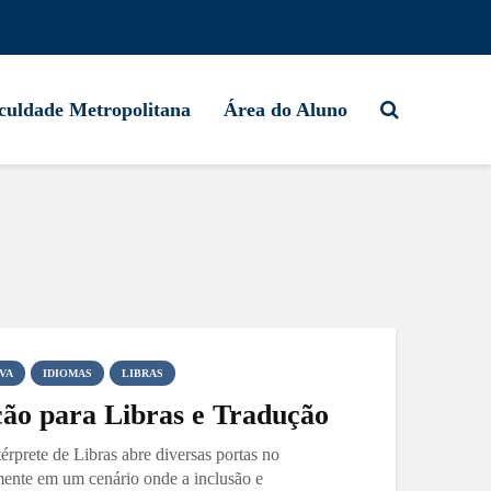
culdade Metropolitana
Área do Aluno
VA
IDIOMAS
LIBRAS
ção para Libras e Tradução
érprete de Libras abre diversas portas no
mente em um cenário onde a inclusão e