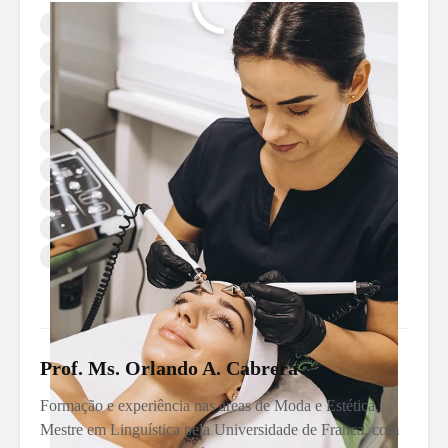
Biomedicina Estética
Biomédico Esteticista
Carreira em Biomedicina Estética
Cursos de Especialização em Estética
Habilitação Biomedicina Estética
Mercado de Trabalho Estética
Pós-graduação em Biomedicina Estética
Procedimentos Estéticos Não Invasivos
Regulamentação Biomedicina Estética
Salário Biomedicina Estética
Prof. Ms. Orlando A. Cabrera
Formação e experiência nas áreas de Moda e Estética.
Mestre em Linguística pela Universidade de Franca, com