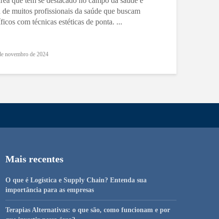
área que tem se destacado no campo da saúde e
a de muitos profissionais da saúde que buscam
cos com técnicas estéticas de ponta. ...
de novembro de 2024
Mais recentes
O que é Logística e Supply Chain? Entenda sua
importância para as empresas
Terapias Alternativas: o que são, como funcionam e por