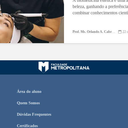
A biomedicina estética é uma 
beleza, ganhando a preferênci
combinar conhecimentos científi
Prof. Ms. Orlando A. Cabrera
22 
Área do aluno
Quem Somos
Dúvidas Frequentes
Certificados