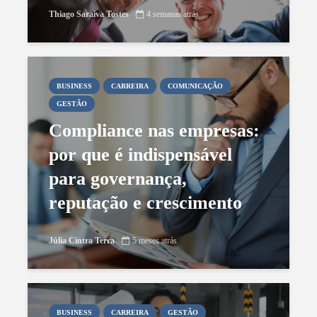
Thiago Saraiva Tostes
4 semanas atrás
BUSINESS
CARREIRA
COMUNICAÇÃO
GESTÃO
Compliance nas empresas:
por que é indispensável
para governança,
reputação e crescimento
sustentável
Júlia Cintra Terra
5 meses atrás
BUSINESS
CARREIRA
GESTÃO