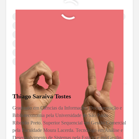
Capacitação de líderes
Desenvolvimento de Liderança
Formação em liderança
Gestão Empresarial
Habilidades de liderança
Liderança e coaching
Liderança e inovação
Liderança estratégica
MBA em gestão de pessoas
Pós-graduação em liderança
Thiago Saraiva Tostes
Graduado em Ciências da Informação, Documentação e
Biblioteconomia pela Universidade de São Paulo -
Ribeirão Preto. Superior Sequencial em Gestão Comercial
pela Faculdade Moura Lacerda. Tecnólogo em Análise e
Desenvolvimento de Sistemas pela Estácio e em Gestão