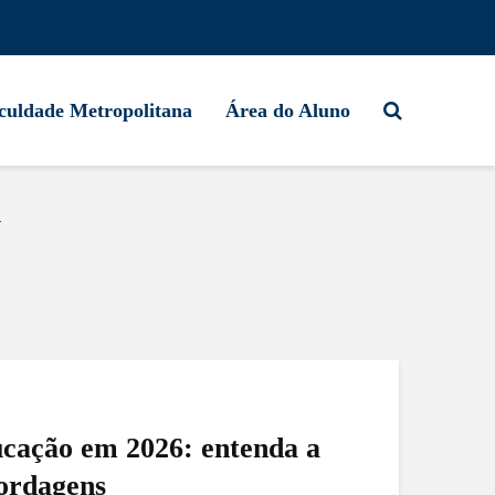
culdade Metropolitana
Área do Aluno
l
ucação em 2026: entenda a
ordagens