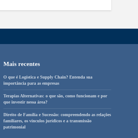
Mais recentes
O que é Logística e Supply Chain? Entenda sua
importância para as empresas
Terapias Alternativas: o que são, como funcionam e por
que investir nessa área?
Direito de Família e Sucessão: compreendendo as relações
familiares, os vínculos jurídicos e a transmissão
patrimonial