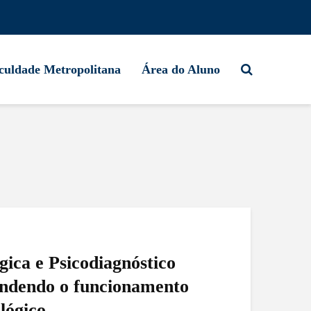
culdade Metropolitana
Área do Aluno
gica e Psicodiagnóstico
endendo o funcionamento
lógico