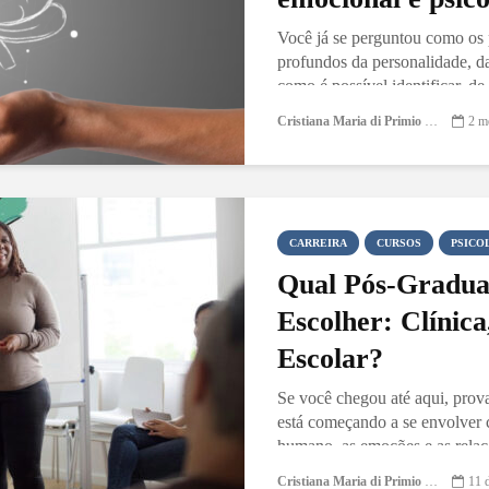
Você já se perguntou como os
profundos da personalidade,
como é possível identificar, de 
Cristiana Maria di Primio Gonçalves
2 m
CARREIRA
CURSOS
PSICO
Qual Pós-Gradua
Escolher: Clínica
Escolar?
Se você chegou até aqui, prov
está começando a se envolver 
humano, as emoções e as relaç
Cristiana Maria di Primio Gonçalves
11 