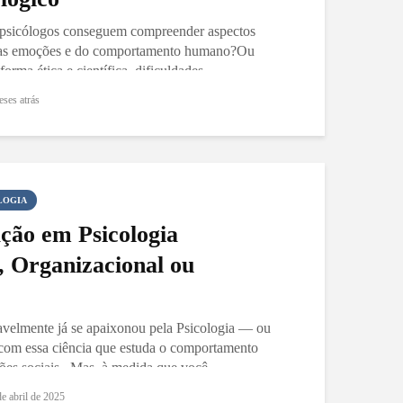
 psicólogos conseguem compreender aspectos
 das emoções e do comportamento humano?Ou
forma ética e científica, dificuldades...
eses atrás
LOGIA
ção em Psicologia
, Organizacional ou
avelmente já se apaixonou pela Psicologia — ou
com essa ciência que estuda o comportamento
ões sociais. Mas, à medida que você...
de abril de 2025