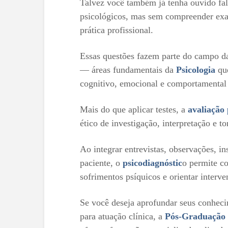
Talvez você também já tenha ouvido fala
psicológicos, mas sem compreender exa
prática profissional.
Essas questões fazem parte do campo d
— áreas fundamentais da
Psicologia
que
cognitivo, emocional e comportamental 
Mais do que aplicar testes, a
avaliação 
ético de investigação, interpretação e t
Ao integrar entrevistas, observações, i
paciente, o
psicodiagnóstic
o permite c
sofrimentos psíquicos e orientar interv
Se você deseja aprofundar seus conheci
para atuação clínica, a
Pós-Graduação e