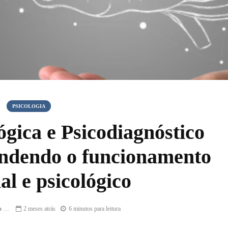
PSICOLOGIA
ógica e Psicodiagnóstico
endendo o funcionamento
l e psicológico
Cristiana Maria di Primio Gonçalves
2 meses atrás
6 minutos para leitura