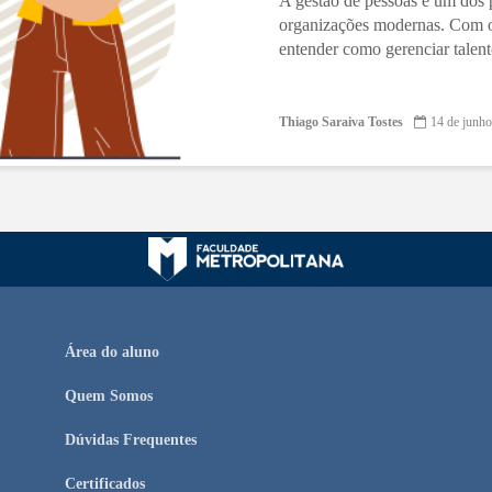
A gestão de pessoas é um dos 
organizações modernas. Com o
entender como gerenciar talento
Thiago Saraiva Tostes
14 de junh
Área do aluno
Quem Somos
Dúvidas Frequentes
Certificados