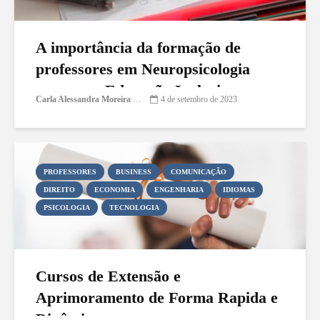
A importância da formação de
professores em Neuropsicologia
para uma Educação Inclusiva
Carla Alessandra Moreira Damasceno
4 de setembro de 2023
PROFESSORES
BUSINESS
COMUNICAÇÃO
DIREITO
ECONOMIA
ENGENHARIA
IDIOMAS
PSICOLOGIA
TECNOLOGIA
Cursos de Extensão e
Aprimoramento de Forma Rapida e
Dinâmica