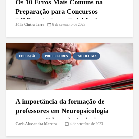
Os 10 Erros Mais Comuns na
Preparação para Concursos
Públicos (e Como Evitá-los!)
Júlia Cintra Terra
6 de setembro de 2023
EDUCAÇÃO
PROFESSORES
PSICOLOGIA
A importância da formação de
professores em Neuropsicologia
para uma Educação Inclusiva
Carla Alessandra Moreira Damasceno
4 de setembro de 2023