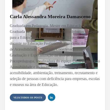
Carla Alessandra Moreira Damasceno
Graduada em Pedagogia. Mestre em Educação. Pós-
Graduada em Educação Especial, Metodologias e Gestão
para a Educação a Distância (EAD). Experiência como
docente na Educação Profissional. Presidente do Núcleo
de Acessibilidade - NUACE, Coordenadora de Pós-
Graduação e Especialização na área de Inclusão e
Psicopedagogia. Idealizadora do espaço Carla Damasceno
Acessibilidade e Inclusão, com consultorias em
acessibilidade, ambientação, treinamento, recrutamento e
seleção de pessoas com deficiência para empresas, escolas
e museus na área de Educação.
VEJA TODOS OS POSTS