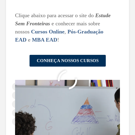
Clique abaixo para acessar o site do
Estude
Sem Fronteiras
e conhecer mais sobre
nossos
Cursos Online
,
Pós-Graduação
EAD
e
MBA EAD
!
CONHEÇA NOSSOS CURSOS
Aprendizagem ativa
Currículo escolar
Curso para professores
Didática inovadora
Educação eficaz
Formação de Professores
Gestão educacional
Metodologia de Ensino
Planejamento pedagógico
Teoria e prática