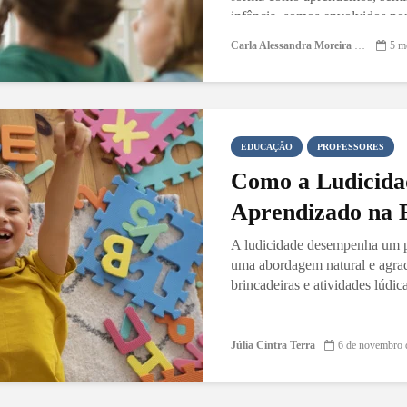
infância, somos envolvidos por
provocam...
Carla Alessandra Moreira Damasceno
5 m
EDUCAÇÃO
PROFESSORES
Como a Ludicida
Aprendizado na E
A ludicidade desempenha um p
uma abordagem natural e agrad
brincadeiras e atividades lúdic
Júlia Cintra Terra
6 de novembro 