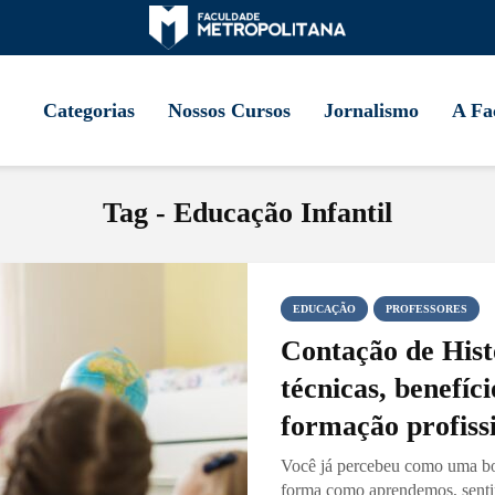
Categorias
Nossos Cursos
Jornalismo
A Fa
Tag - Educação Infantil
EDUCAÇÃO
PROFESSORES
Contação de Hist
técnicas, benefíc
formação profiss
Você já percebeu como uma bo
forma como aprendemos, sent