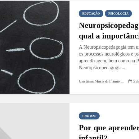
EDUCAÇÃO
PSICOLOGIA
Neuropsicopedago
qual a importânci
A Neuropsicopedagogia tem uma
os processos neurológicos e p
aprendizagem, bem como na Pe
Neuropsicopedagogia...
Cristiana Maria di Primio Gonçalves
5 d
IDIOMAS
Por que aprender
infantil?