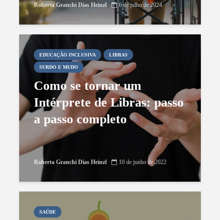
Roberta Granchi Dias Heinzl
6 de julho de 2024
EDUCAÇÃO INCLUSIVA
LIBRAS
SURDO E MUDO
Como se tornar um
Intérprete de Libras: passo
a passo completo
Roberta Granchi Dias Heinzl
10 de junho de 2022
SAÚDE