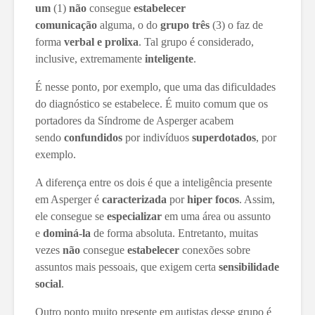
um
(1)
não
consegue
estabelecer
comunicação
alguma, o do
grupo três
(3) o faz de
forma
verbal e prolixa
. Tal grupo é considerado,
inclusive, extremamente
inteligente
.
É nesse ponto, por exemplo, que uma das dificuldades
do diagnóstico se estabelece. É muito comum que os
portadores da Síndrome de Asperger acabem
sendo
confundidos
por indivíduos
superdotados
, por
exemplo.
A diferença entre os dois é que a inteligência presente
em Asperger é
caracterizada
por
hiper focos
. Assim,
ele consegue se
especializar
em uma área ou assunto
e
dominá-la
de forma absoluta. Entretanto, muitas
vezes
não
consegue
estabelecer
conexões sobre
assuntos mais pessoais, que exigem certa
sensibilidade
social
.
Outro ponto muito presente em autistas desse grupo é