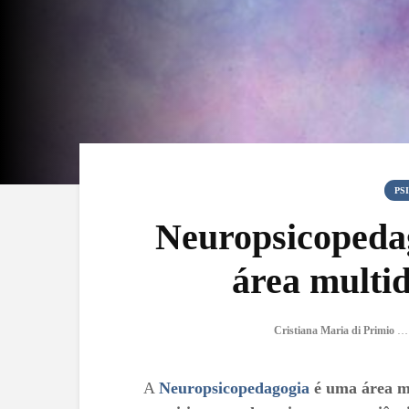
PS
Neuropsicopedag
área multid
Cristiana Maria di Primio Gonçalves
A
Neuropsicopedagogia
é uma área mu